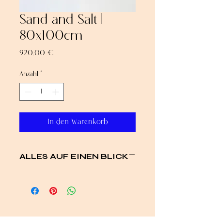
Sand and Salt |
80x100cm
Preis
920,00 €
Anzahl
*
In den Warenkorb
ALLES AUF EINEN BLICK
Titel: Sand and Salt
Maße: 80 × 100 cm (83 × 103 cm inkl.
Rahmen)
Technik: Acryl und Lack auf grundierter
Leinwand, Folierung