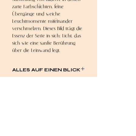
zarte Farbschichten, feine
Übergänge und weiche
Leuchtmomente miteinander
verschmelzen. Dieses Bild trägt die
Essenz der Serie in sich: Licht, das
sich wie eine sanfte Berührung
über die Leinwand legt.
ALLES AUF EINEN BLICK
Titel: Soft Light IV
Serie: Softest Light
Maße: 24x30cm
Technik: Acryl, Lack, Folierung auf
grundierter Leinwand
Rahmung: gerahmt in
Schattenfugenrahmen aus
alexandra.bohemia.art@gmail.com
unbehandeltem Lindenholz.
Weitere Rahmenoptionen auf Anfrage