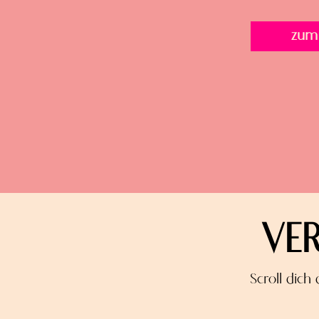
zum
VE
Scroll dich