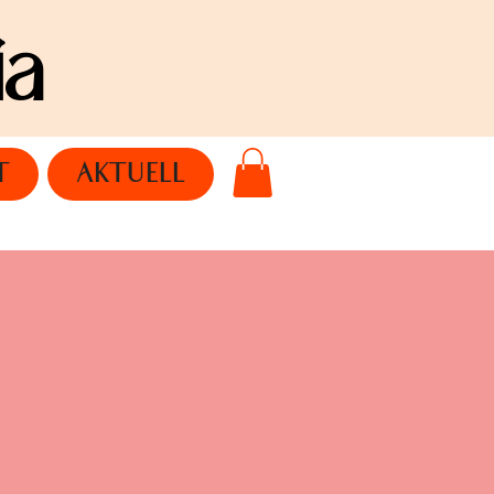
ia
T
AKTUELL