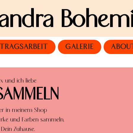
xandra Bohem
TRAGSARBEIT
GALERIE
ABOU
ex und ich liebe
SAMMELN
ier in meinem Shop
werke und Farben sammeln,
 Dein Zuhause.