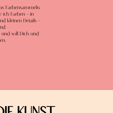
 das Farbensammeln.
e ich Farben – in
 kleinen Details –
nd.
g und soll Dich und
en.
DIE KUNST